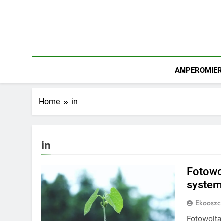
Skip
to
content
AMPEROMIERZ
Home
in
in
Fotowo
system
Ekooszc
Fotowolta