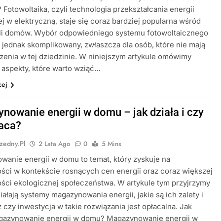
 Fotowoltaika, czyli technologia przekształcania energii
j w elektryczną, staje się coraz bardziej popularna wśród
eli domów. Wybór odpowiedniego systemu fotowoltaicznego
jednak skomplikowany, zwłaszcza dla osób, które nie mają
enia w tej dziedzinie. W niniejszym artykule omówimy
aspekty, które warto wziąć…
cej
nowanie energii w domu – jak działa i czy
łaca?
zedny.pl
2 Lata Ago
0
5 Mins
anie energii w domu to temat, który zyskuje na
ści w kontekście rosnących cen energii oraz coraz większej
ci ekologicznej społeczeństwa. W artykule tym przyjrzymy
działają systemy magazynowania energii, jakie są ich zalety i
 czy inwestycja w takie rozwiązania jest opłacalna. Jak
agazynowanie energii w domu? Magazynowanie energii w