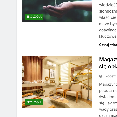
wiedzieć?
słoneczne
EKOLOGIA
właścici
może być 
doświadcz
kluczowe 
Czytaj wię
Magazy
się op
Ekooszc
Magazynow
popularno
świadomoś
EKOLOGIA
się, jak 
wady oraz
działa m