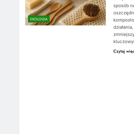
sposób n
oszczędno
EKOLOGIA
kompostow
działania
zmniejszy
kluczowy
Czytaj wię