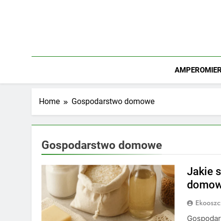
Skip
to
content
AMPEROMIERZ
Home
Gospodarstwo domowe
Gospodarstwo domowe
Jakie 
domow
Ekooszc
Gospodars