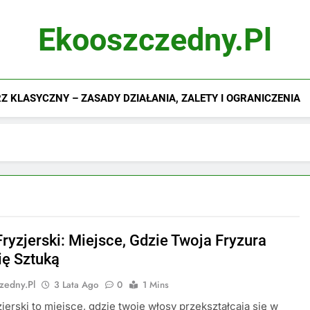
Ekooszczedny.pl
 KLASYCZNY – ZASADY DZIAŁANIA, ZALETY I OGRANICZENIA
Fryzjerski: Miejsce, Gdzie Twoja Fryzura
ię Sztuką
zedny.pl
3 Lata Ago
0
1 Mins
zjerski to miejsce, gdzie twoje włosy przekształcają się w