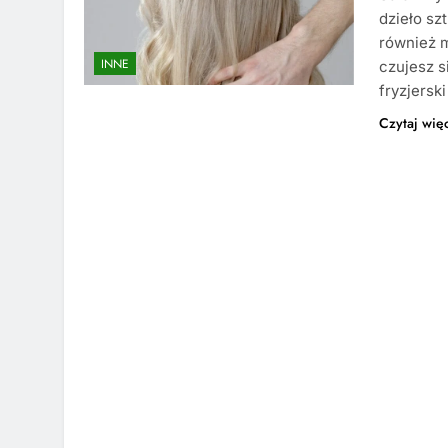
dzieło sz
również m
INNE
czujesz s
fryzjerski
Czytaj wię