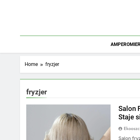
Skip
to
content
AMPEROMIERZ
Home
fryzjer
fryzjer
Salon 
Staje s
Ekooszc
Salon fry