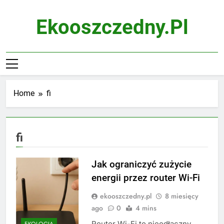
Skip
to
Ekooszczedny.pl
content
Home
fi
fi
Jak ograniczyć zużycie
energii przez router Wi-Fi
ekooszczedny.pl
8 miesięcy
ago
0
4 mins
Router Wi-Fi to nieodłączny
EKOLOGIA