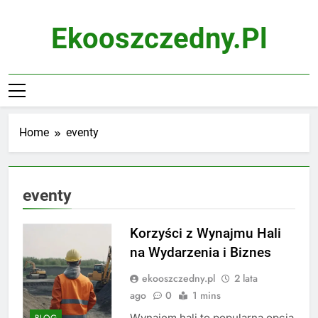
Skip
to
Ekooszczedny.pl
content
Home
eventy
eventy
Korzyści z Wynajmu Hali
na Wydarzenia i Biznes
ekooszczedny.pl
2 lata
ago
0
1 mins
Wynajem hali to popularna opcja
BLOG