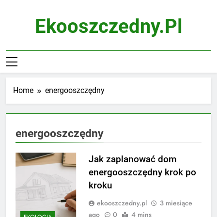
Skip
to
Ekooszczedny.pl
content
Home
energooszczędny
energooszczędny
Jak zaplanować dom
energooszczędny krok po
kroku
ekooszczedny.pl
3 miesiące
ago
0
4 mins
EKOLOGIA