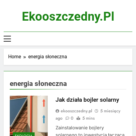
Skip
to
Ekooszczedny.pl
content
Home
energia słoneczna
energia słoneczna
Jak działa bojler solarny
ekooszczedny.pl
5 miesięcy
ago
0
5 mins
Zainstalowanie bojlery
solarnego to inwestycja łącząca
EKOLOGIA