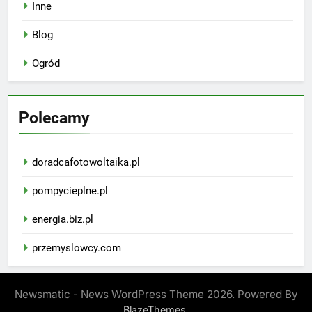
Inne
Blog
Ogród
Polecamy
doradcafotowoltaika.pl
pompycieplne.pl
energia.biz.pl
przemyslowcy.com
Newsmatic - News WordPress Theme 2026. Powered By
.
BlazeThemes