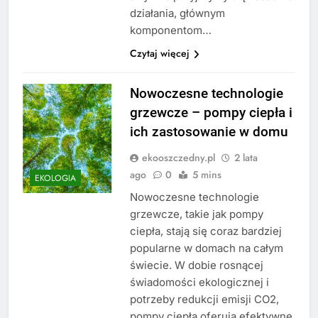
działania, głównym
komponentom…
Czytaj więcej
Nowoczesne technologie
grzewcze – pompy ciepła i
ich zastosowanie w domu
ekooszczedny.pl
2 lata
ago
0
5 mins
EKOLOGIA
Nowoczesne technologie
grzewcze, takie jak pompy
ciepła, stają się coraz bardziej
popularne w domach na całym
świecie. W dobie rosnącej
świadomości ekologicznej i
potrzeby redukcji emisji CO2,
pompy ciepła oferują efektywne