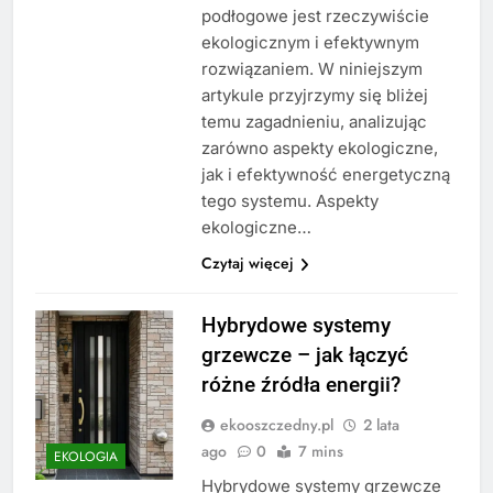
podłogowe jest rzeczywiście
ekologicznym i efektywnym
rozwiązaniem. W niniejszym
artykule przyjrzymy się bliżej
temu zagadnieniu, analizując
zarówno aspekty ekologiczne,
jak i efektywność energetyczną
tego systemu. Aspekty
ekologiczne…
Czytaj więcej
Hybrydowe systemy
grzewcze – jak łączyć
różne źródła energii?
ekooszczedny.pl
2 lata
ago
0
7 mins
EKOLOGIA
Hybrydowe systemy grzewcze