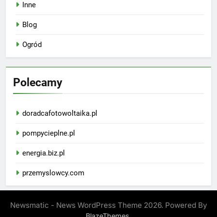
Inne
Blog
Ogród
Polecamy
doradcafotowoltaika.pl
pompycieplne.pl
energia.biz.pl
przemyslowcy.com
Newsmatic - News WordPress Theme 2026. Powered By
.
BlazeThemes