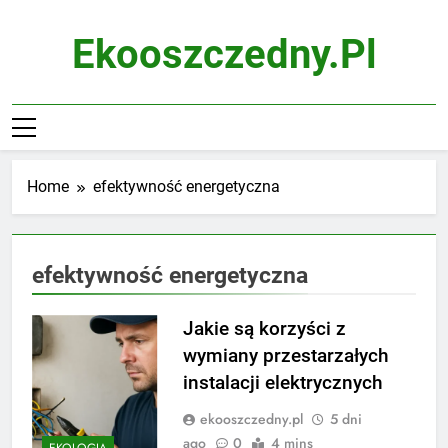
Skip
to
Ekooszczedny.pl
content
Home
efektywność energetyczna
efektywność energetyczna
Jakie są korzyści z
wymiany przestarzałych
instalacji elektrycznych
ekooszczedny.pl
5 dni
ago
0
4 mins
EKOLOGIA