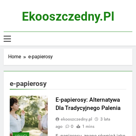
Skip
to
Ekooszczedny.pl
content
Home
e-papierosy
e-papierosy
E-papierosy: Alternatywa
Dla Tradycyjnego Palenia
ekooszczedny.pl
3 lata
ago
0
1 mins
E-papierosy, znane również jako
USŁUGI