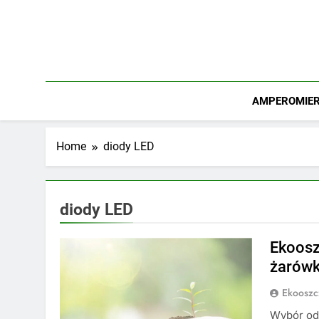
Skip
to
content
AMPEROMIERZ
Home
diody LED
diody LED
Ekoosz
żarówk
Ekooszc
Wybór od