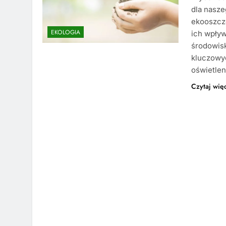
dla nasze
ekooszczę
EKOLOGIA
ich wpływ
środowisk
kluczowy
oświetlen
Czytaj wię