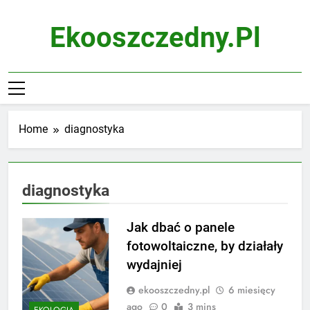
Skip
to
Ekooszczedny.pl
content
Home
diagnostyka
diagnostyka
Jak dbać o panele
fotowoltaiczne, by działały
wydajniej
ekooszczedny.pl
6 miesięcy
ago
0
3 mins
EKOLOGIA