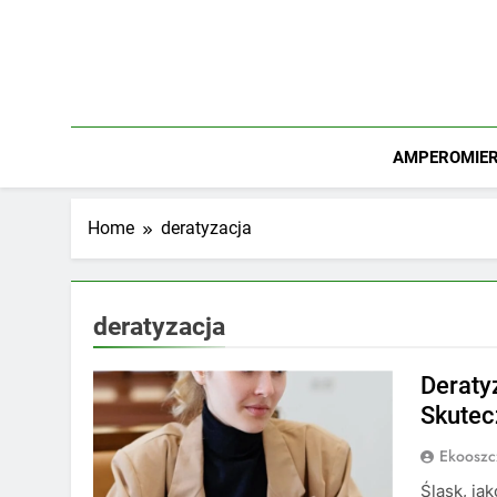
Skip
to
content
AMPEROMIERZ
Home
deratyzacja
deratyzacja
Deraty
Skutec
Ekooszc
Śląsk, ja