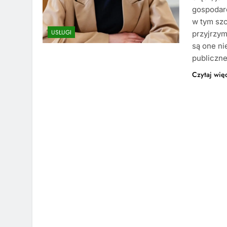
gospodarc
w tym szc
USŁUGI
przyjrzym
są one ni
publiczne
Czytaj wię