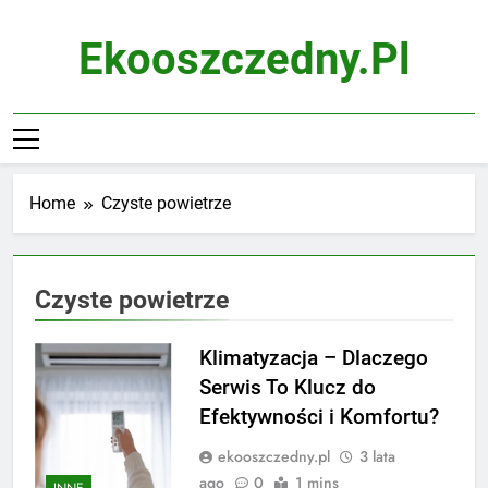
Skip
to
Ekooszczedny.pl
content
Home
Czyste powietrze
Czyste powietrze
Klimatyzacja – Dlaczego
Serwis To Klucz do
Efektywności i Komfortu?
ekooszczedny.pl
3 lata
ago
0
1 mins
INNE