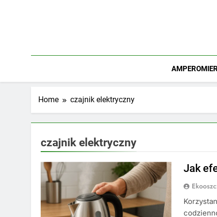
Skip
to
content
AMPEROMIERZ
Home
czajnik elektryczny
czajnik elektryczny
Jak ef
Ekooszc
Korzystan
codzienno