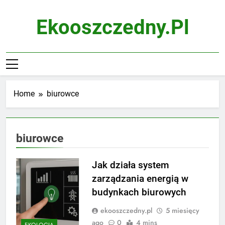
Skip
to
Ekooszczedny.pl
content
Home
biurowce
biurowce
Jak działa system
zarządzania energią w
budynkach biurowych
ekooszczedny.pl
5 miesięcy
ago
0
4 mins
EKOLOGIA