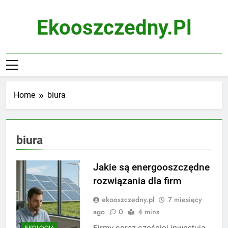
Skip
to
Ekooszczedny.pl
content
Home
biura
biura
Jakie są energooszczędne
rozwiązania dla firm
ekooszczedny.pl
7 miesięcy
ago
0
4 mins
Firmy coraz częściej inwestują
EKOLOGIA