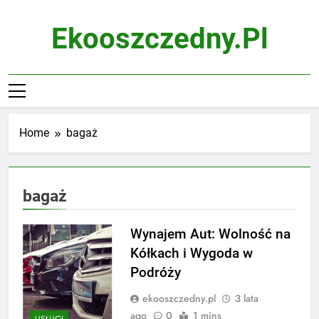
Skip
to
Ekooszczedny.pl
content
Home
bagaż
bagaż
Wynajem Aut: Wolność na
Kółkach i Wygoda w
Podróży
ekooszczedny.pl
3 lata
ago
0
1 mins
USŁUGI