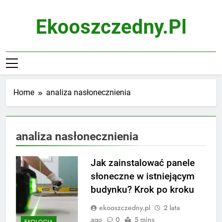
Skip
to
Ekooszczedny.pl
content
Home
analiza nasłonecznienia
analiza nasłonecznienia
Jak zainstalować panele
słoneczne w istniejącym
budynku? Krok po kroku
ekooszczedny.pl
2 lata
ago
0
5 mins
EKOLOGIA