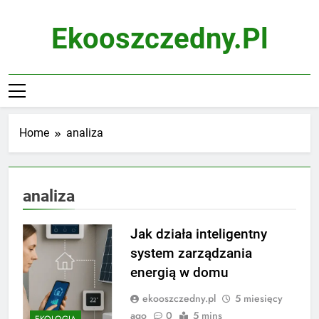
Skip
to
Ekooszczedny.pl
content
Home
analiza
analiza
Jak działa inteligentny
system zarządzania
energią w domu
ekooszczedny.pl
5 miesięcy
ago
0
5 mins
EKOLOGIA