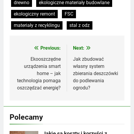
drewno
ekologiczne materiały budowlane
ekologiczny remont
FSC
materiały z recyklingu
stal z odz
Previous:
Next:
Nawigacja
wpisu
Ekooszczędne
Jak zbudować
urządzenia smart
własny system
home – jak
zbierania deszczówki
technologia pomaga
do podlewania
oszczędzać energię?
ogrodu?
Polecamy
Jakie są koszty i korzyści z