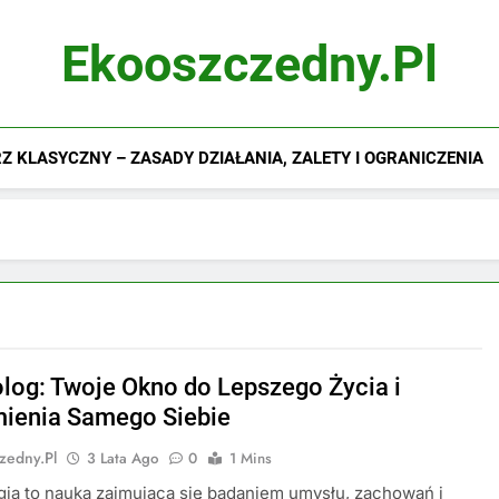
Ekooszczedny.pl
 KLASYCZNY – ZASADY DZIAŁANIA, ZALETY I OGRANICZENIA
log: Twoje Okno do Lepszego Życia i
ienia Samego Siebie
zedny.pl
3 Lata Ago
0
1 Mins
ia to nauka zajmująca się badaniem umysłu, zachowań i