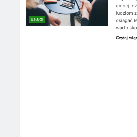
emocji cz
ludziom z
USŁUGI
osiągać l
warto sko
Czytaj wię