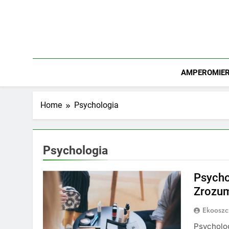
Skip
to
content
AMPEROMIERZ
Home
Psychologia
Psychologia
Psycho
Zrozum
Ekooszc
Psycholog