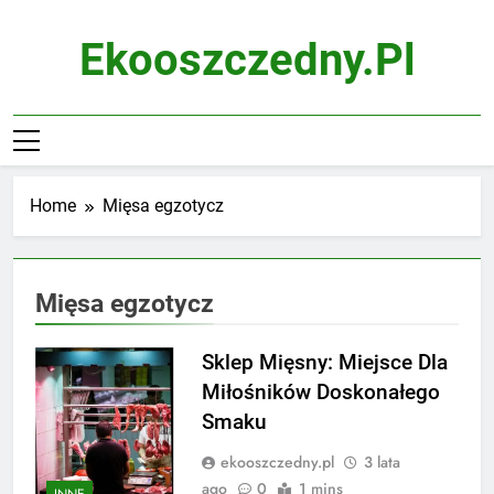
Skip
to
Ekooszczedny.pl
content
Home
Mięsa egzotycz
Mięsa egzotycz
Sklep Mięsny: Miejsce Dla
Miłośników Doskonałego
Smaku
ekooszczedny.pl
3 lata
ago
0
1 mins
INNE