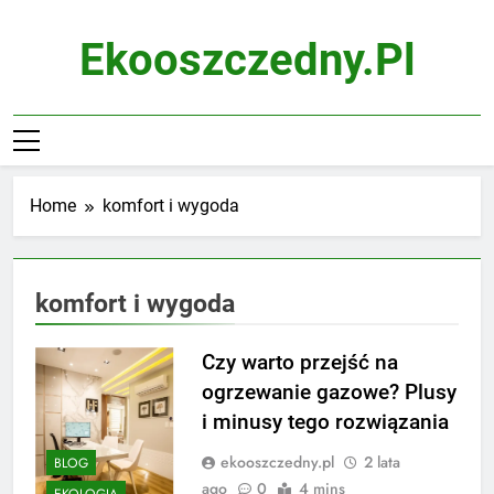
Skip
to
Ekooszczedny.pl
content
Home
komfort i wygoda
komfort i wygoda
Czy warto przejść na
ogrzewanie gazowe? Plusy
i minusy tego rozwiązania
ekooszczedny.pl
2 lata
BLOG
ago
0
4 mins
EKOLOGIA