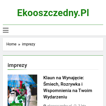
Skip
to
Ekooszczedny.pl
content
Home
imprezy
imprezy
Klaun na Wynajęcie:
Śmiech, Rozrywka i
Wspomnienia na Twoim
Wydarzeniu
ekooszczedny.pl
3 lata
USŁUGI